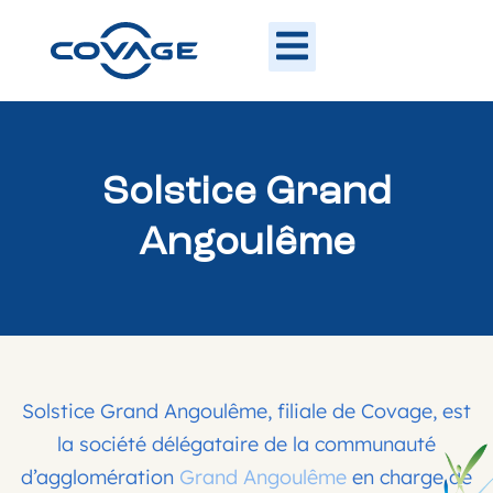
Solstice Grand
Angoulême
Solstice Grand Angoulême, filiale de Covage, est
la société délégataire de la communauté
d’agglomération
Grand Angoulême
en charge de