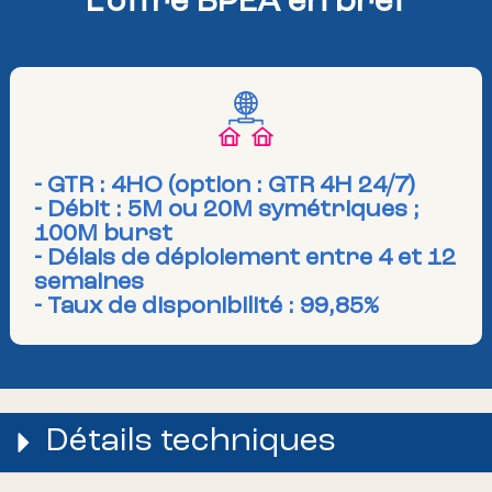
L'offre BPEA en bref
- GTR : 4HO (option : GTR 4H 24/7)
- Débit : 5M ou 20M symétriques ;
100M burst
- Délais de déploiement entre 4 et 12
semaines
- Taux de disponibilité : 99,85%
Détails techniques